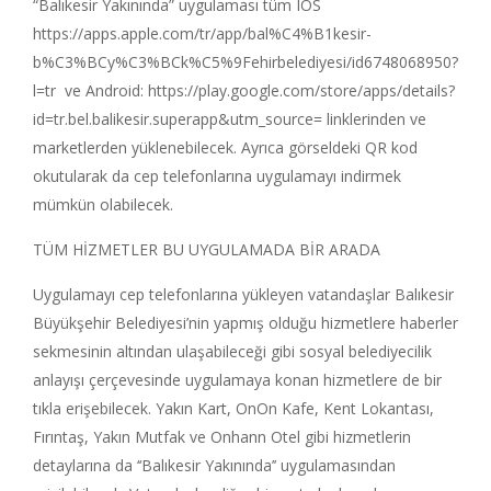
“Balıkesir Yakınında” uygulaması tüm IOS
https://apps.apple.com/tr/app/bal%C4%B1kesir-
b%C3%BCy%C3%BCk%C5%9Fehirbelediyesi/id6748068950?
l=tr
ve Android:
https://play.google.com/store/apps/details?
id=tr.bel.balikesir.superapp&utm_source
= linklerinden ve
marketlerden yüklenebilecek. Ayrıca görseldeki QR kod
okutularak da cep telefonlarına uygulamayı indirmek
mümkün olabilecek.
TÜM HİZMETLER BU UYGULAMADA BİR ARADA
Uygulamayı cep telefonlarına yükleyen vatandaşlar Balıkesir
Büyükşehir Belediyesi’nin yapmış olduğu hizmetlere haberler
sekmesinin altından ulaşabileceği gibi sosyal belediyecilik
anlayışı çerçevesinde uygulamaya konan hizmetlere de bir
tıkla erişebilecek. Yakın Kart, OnOn Kafe, Kent Lokantası,
Fırıntaş, Yakın Mutfak ve Onhann Otel gibi hizmetlerin
detaylarına da ‘‘Balıkesir Yakınında’’ uygulamasından