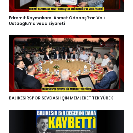
Edremit Kaymakamı Ahmet Odabaş’tan Vali
Ustaoğlu’na veda ziyareti
BALIKESİRSPOR SEVDASI İÇİN MEMLEKET TEK YÜREK