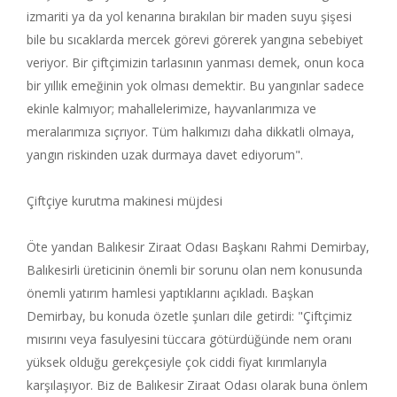
izmariti ya da yol kenarına bırakılan bir maden suyu şişesi
bile bu sıcaklarda mercek görevi görerek yangına sebebiyet
veriyor. Bir çiftçimizin tarlasının yanması demek, onun koca
bir yıllık emeğinin yok olması demektir. Bu yangınlar sadece
ekinle kalmıyor; mahallelerimize, hayvanlarımıza ve
meralarımıza sıçrıyor. Tüm halkımızı daha dikkatli olmaya,
yangın riskinden uzak durmaya davet ediyorum".
Çiftçiye kurutma makinesi müjdesi
Öte yandan Balıkesir Ziraat Odası Başkanı Rahmi Demirbay,
Balıkesirli üreticinin önemli bir sorunu olan nem konusunda
önemli yatırım hamlesi yaptıklarını açıkladı. Başkan
Demirbay, bu konuda özetle şunları dile getirdi: "Çiftçimiz
mısırını veya fasulyesini tüccara götürdüğünde nem oranı
yüksek olduğu gerekçesiyle çok ciddi fiyat kırımlarıyla
karşılaşıyor. Biz de Balıkesir Ziraat Odası olarak buna önlem