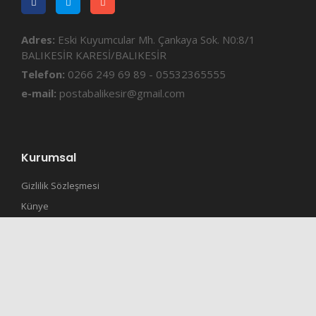
Adres:
Eski Kuyumcular Mh. Çankaya Sok. N0:8/1
BALIKESİR KARESİ/BALIKESİR
Telefon:
0266 249 69 89 - 05532365555
e-mail:
postabalikesir@gmail.com
Kurumsal
Gizlilik Sözleşmesi
Künye
İletisim
RSS