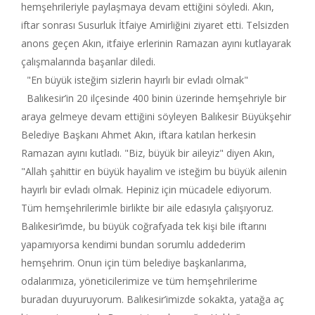
hemşehrileriyle paylaşmaya devam ettiğini söyledi. Akın,
iftar sonrası Susurluk İtfaiye Amirliğini ziyaret etti. Telsizden
anons geçen Akın, itfaiye erlerinin Ramazan ayını kutlayarak
çalışmalarında başarılar diledi.
"En büyük isteğim sizlerin hayırlı bir evladı olmak"
Balıkesir’in 20 ilçesinde 400 binin üzerinde hemşehriyle bir
araya gelmeye devam ettiğini söyleyen Balıkesir Büyükşehir
Belediye Başkanı Ahmet Akın, iftara katılan herkesin
Ramazan ayını kutladı. "Biz, büyük bir aileyiz" diyen Akın,
"Allah şahittir en büyük hayalim ve isteğim bu büyük ailenin
hayırlı bir evladı olmak. Hepiniz için mücadele ediyorum.
Tüm hemşehrilerimle birlikte bir aile edasıyla çalışıyoruz.
Balıkesir’imde, bu büyük coğrafyada tek kişi bile iftarını
yapamıyorsa kendimi bundan sorumlu addederim
hemşehrim. Onun için tüm belediye başkanlarıma,
odalarımıza, yöneticilerimize ve tüm hemşehrilerime
buradan duyuruyorum. Balıkesir’imizde sokakta, yatağa aç