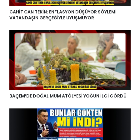
CAHİT CAN TEKİN: ENFLASYON DÜŞÜYOR SÖYLEMİ
VATANDAŞIN GERÇEĞİYLE UYUŞMUYOR
BAÇEM’DE DOĞAL MUM ATÖLYESİ YOĞUN İLGİ GÖRDÜ