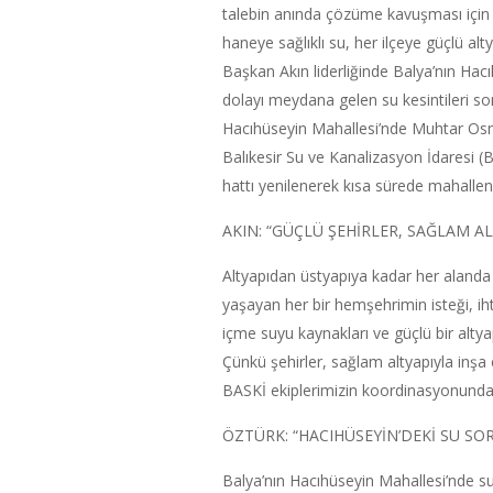
talebin anında çözüme kavuşması için eki
haneye sağlıklı su, her ilçeye güçlü al
Başkan Akın liderliğinde Balya’nın Hac
dolayı meydana gelen su kesintileri sona
Hacıhüseyin Mahallesi’nde Muhtar Osma
Balıkesir Su ve Kanalizasyon İdaresi 
hattı yenilenerek kısa sürede mahallenin
AKIN: “GÜÇLÜ ŞEHİRLER, SAĞLAM AL
Altyapıdan üstyapıya kadar her alanda 
yaşayan her bir hemşehrimin isteği, iht
içme suyu kaynakları ve güçlü bir altyap
Çünkü şehirler, sağlam altyapıyla inşa e
BASKİ ekiplerimizin koordinasyonunda ça
ÖZTÜRK: “HACIHÜSEYİN’DEKİ SU S
Balya’nın Hacıhüseyin Mahallesi’nde su 