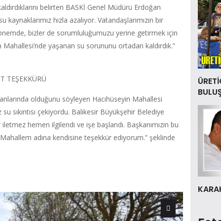
 kaldırdıklarını belirten BASKİ Genel Müdürü Erdoğan
e su kaynaklarımız hızla azalıyor. Vatandaşlarımızın bir
önemde, bizler de sorumluluğumuzu yerine getirmek için
n Mahallesi’nde yaşanan su sorununu ortadan kaldırdık.”
ET TEŞEKKÜRÜ
ÜRETİ
BULU
yanlarında olduğunu söyleyen Hacıhüseyin Mahallesi
 sıkıntısı çekiyordu. Balıkesir Büyükşehir Belediye
iletmez hemen ilgilendi ve işe başlandı. Başkanımızın bu
ti. Mahallem adına kendisine teşekkür ediyorum.” şeklinde
KARAK