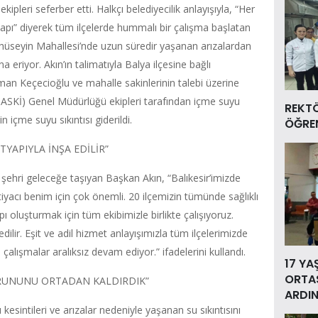
pleri seferber etti. Halkçı belediyecilik anlayışıyla, “Her
tyapı” diyerek tüm ilçelerde hummalı bir çalışma başlatan
ıhüseyin Mahallesi’nde uzun süredir yaşanan arızalardan
 eriyor. Akın’ın talimatıyla Balya ilçesine bağlı
n Keçecioğlu ve mahalle sakinlerinin talebi üzerine
(BASKİ) Genel Müdürlüğü ekipleri tarafından içme suyu
REKT
 içme suyu sıkıntısı giderildi.
ÖĞREN
TYAPIYLA İNŞA EDİLİR”
şehri geleceğe taşıyan Başkan Akın, “Balıkesir’imizde
iyacı benim için çok önemli. 20 ilçemizin tümünde sağlıklı
ı oluşturmak için tüm ekibimizle birlikte çalışıyoruz.
dilir. Eşit ve adil hizmet anlayışımızla tüm ilçelerimizde
lışmalar aralıksız devam ediyor.” ifadelerini kullandı.
17 YA
ORTAS
ORUNUNU ORTADAN KALDIRDIK”
ARDIN
kesintileri ve arızalar nedeniyle yaşanan su sıkıntısını