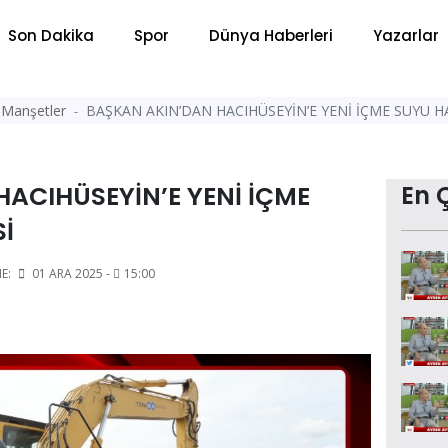
Son Dakika
Spor
Dünya Haberleri
Yazarlar
Manşetler
BAŞKAN AKIN’DAN HACIHÜSEYİN’E YENİ İÇME SUYU H
ACIHÜSEYİN’E YENİ İÇME
En 
İ
E:
01 ARA 2025 -
15:00