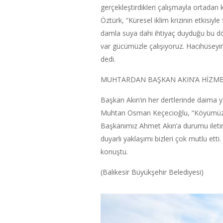
gerçekleştirdikleri çalışmayla ortadan
Öztürk, “Küresel iklim krizinin etkisiyl
damla suya dahi ihtiyaç duyduğu bu d
var gücümüzle çalışıyoruz. Hacıhüseyi
dedi.
MUHTARDAN BAŞKAN AKIN’A HİZM
Başkan Akın’ın her dertlerinde daima 
Muhtarı Osman Keçecioğlu, “Köyümüz su
Başkanımız Ahmet Akın’a durumu iletir 
duyarlı yaklaşımı bizleri çok mutlu et
konuştu.
(Balıkesir Büyükşehir Belediyesi)