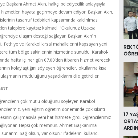
ye Başkanı Ahmet Akın, halkçı belediyecilik anlayışıyla
k hizmetleri hayata geçirmeye devam ediyor. Başkan Akın,
islerinin tasarruf tedbirleri kapsamında kaldırılması
len taleplere kayıtsız kalmadı. “Okulunuz Uzaksa
 öğrenciye ulaşım desteği sağlayan Başkan Akın’ın
tli, Fethiye ve Karakol kırsal mahallelerini kapsayan yeni
REKT
zere tüm bölge sakinlerinin hizmetine sunuldu. Karakol-
ÖĞREN
hında hafta içi her gün 07.00’den itibaren hizmet verecek
ının kolaylaştığını söyleyen öğrenciler, okullarına kısa
ulaşmanın mutluluğunu yaşadıklarını dile getirdiler.
NOT
öğrencilerin çok mutlu olduğunu söyleyen Karakol
cilerimiz, yeni eğitim öğretim döneminde çok sıkıntı
17 YA
esinin çalışmasıyla yeni hat hizmete girdi. Öğrencilerimiz
ORTAS
 sağlıyorlar. Hepsi çok memnun. Ahmet Başkan’ıma
ARDIN
unarım. Sağ olsun, var olsun.” ifadelerini kullandı.