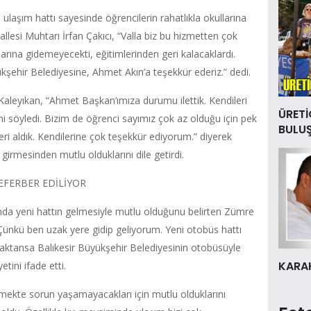
 ulaşım hattı sayesinde öğrencilerin rahatlıkla okullarına
allesi Muhtarı İrfan Çakıcı, “Valla biz bu hizmetten çok
rına gidemeyecekti, eğitimlerinden geri kalacaklardı.
ükşehir Belediyesine, Ahmet Akın’a teşekkür ederiz.” dedi.
aleyıkan, “Ahmet Başkan’ımıza durumu ilettik. Kendileri
ÜRETİ
ni söyledi. Bizim de öğrenci sayımız çok az olduğu için pek
BULU
i aldık. Kendilerine çok teşekkür ediyorum.” diyerek
e girmesinden mutlu olduklarını dile getirdi.
EFERBER EDİLİYOR
nda yeni hattın gelmesiyle mutlu olduğunu belirten Zümre
Çünkü ben uzak yere gidip geliyorum. Yeni otobüs hattı
aktansa Balıkesir Büyükşehir Belediyesinin otobüsüyle
KARAK
tini ifade etti.
lmekte sorun yaşamayacakları için mutlu olduklarını