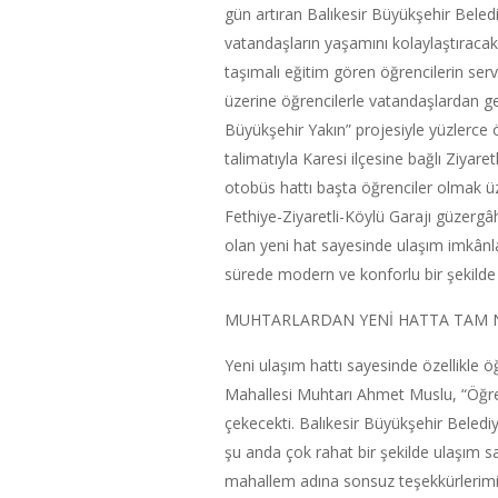
gün artıran Balıkesir Büyükşehir Beledi
vatandaşların yaşamını kolaylaştıraca
taşımalı eğitim gören öğrencilerin serv
üzerine öğrencilerle vatandaşlardan ge
Büyükşehir Yakın” projesiyle yüzlerce
talimatıyla Karesi ilçesine bağlı Ziyare
otobüs hattı başta öğrenciler olmak ü
Fethiye-Ziyaretli-Köylü Garajı güzergâ
olan yeni hat sayesinde ulaşım imkânlar
sürede modern ve konforlu bir şekilde 
MUHTARLARDAN YENİ HATTA TAM 
Yeni ulaşım hattı sayesinde özellikle 
Mahallesi Muhtarı Ahmet Muslu, “Öğren
çekecekti. Balıkesir Büyükşehir Belediy
şu anda çok rahat bir şekilde ulaşım
mahallem adına sonsuz teşekkürlerimi s