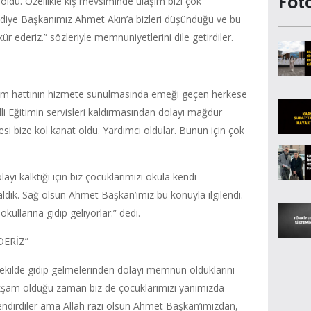
Fot
i oldu. Özellikle kış mevsiminde ulaşım bizi çok
lediye Başkanımız Ahmet Akın’a bizleri düşündüğü ve bu
ür ederiz.” sözleriyle memnuniyetlerini dile getirdiler.
şım hattının hizmete sunulmasında emeği geçen herkese
li Eğitimin servisleri kaldırmasından dolayı mağdur
esi bize kol kanat oldu. Yardımcı oldular. Bunun için çok
layı kalktığı için biz çocuklarımızı okula kendi
dık. Sağ olsun Ahmet Başkan’ımız bu konuyla ilgilendi.
kullarına gidip geliyorlar.” dedi.
DERİZ”
 şekilde gidip gelmelerinden dolayı memnun olduklarını
“Akşam olduğu zaman biz de çocuklarımızı yanımızda
nlendirdiler ama Allah razı olsun Ahmet Başkan’ımızdan,