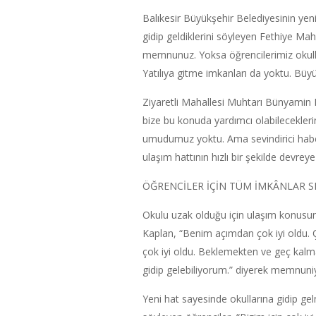
Balıkesir Büyükşehir Belediyesinin yeni
gidip geldiklerini söyleyen Fethiye Mah
memnunuz. Yoksa öğrencilerimiz okulla
Yatılıya gitme imkanları da yoktu. Büy
Ziyaretli Mahallesi Muhtarı Bünyamin K
bize bu konuda yardımcı olabilecekleri
umudumuz yoktu. Ama sevindirici haber
ulaşım hattının hızlı bir şekilde devrey
ÖĞRENCİLER İÇİN TÜM İMKÂNLAR S
Okulu uzak olduğu için ulaşım konusu
Kaplan, “Benim açımdan çok iyi oldu. 
çok iyi oldu. Beklemekten ve geç kalm
gidip gelebiliyorum.” diyerek memnuniye
Yeni hat sayesinde okullarına gidip ge