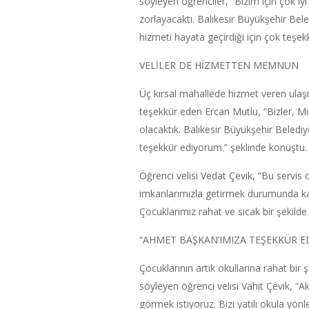
söyleyen öğrenciler, “Bizim için çok iy
zorlayacaktı. Balıkesir Büyükşehir Be
hizmeti hayata geçirdiği için çok teşekk
VELİLER DE HİZMETTEN MEMNUN
Üç kırsal mahallede hizmet veren ula
teşekkür eden Ercan Mutlu, “Bizler, Mil
olacaktık. Balıkesir Büyükşehir Belediy
teşekkür ediyorum.” şeklinde konuştu.
Öğrenci velisi Vedat Çevik, “Bu servis o
imkanlarımızla getirmek durumunda kal
Çocuklarımız rahat ve sıcak bir şekilde o
“AHMET BAŞKAN’IMIZA TEŞEKKÜR E
Çocuklarının artık okullarına rahat bir
söyleyen öğrenci velisi Vahit Çevik, 
görmek istiyoruz. Bizi yatılı okula yö