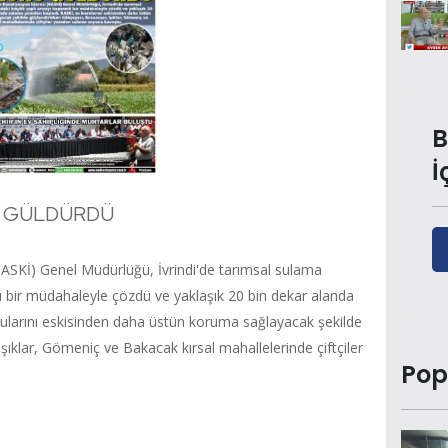
B
İ
Ü GÜLDÜRDÜ
BASKİ) Genel Müdürlüğü, İvrindi'de tarımsal sulama
lı bir müdahaleyle çözdü ve yaklaşık 20 bin dekar alanda
ularını eskisinden daha üstün koruma sağlayacak şekilde
şıklar, Gömeniç ve Bakacak kırsal mahallelerinde çiftçiler
Pop