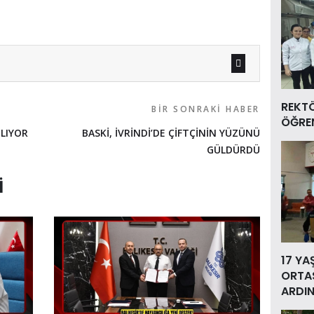
REKT
BIR SONRAKI HABER
ÖĞREN
ŞLIYOR
BASKİ, İVRİNDİ’DE ÇİFTÇİNİN YÜZÜNÜ
GÜLDÜRDÜ
I
17 YA
ORTAS
ARDIN