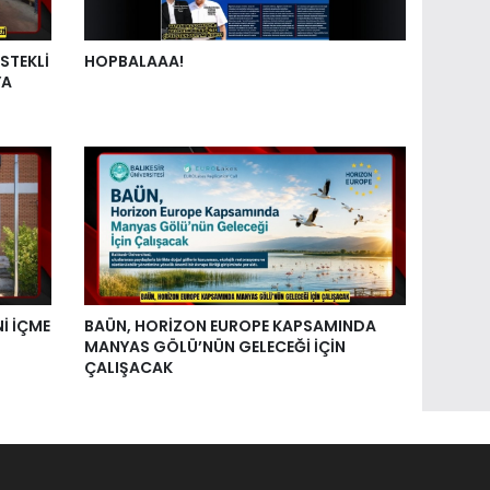
STEKLİ
HOPBALAAA!
YA
Nİ İÇME
BAÜN, HORİZON EUROPE KAPSAMINDA
MANYAS GÖLÜ’NÜN GELECEĞİ İÇİN
ÇALIŞACAK