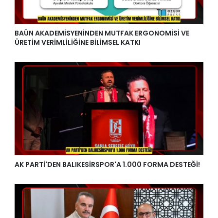
BAÜN AKADEMİSYENİNDEN MUTFAK ERGONOMİSİ VE
ÜRETİM VERİMLİLİĞİNE BİLİMSEL KATKI
AK PARTİ'DEN BALIKESİRSPOR'A 1.000 FORMA DESTEĞİ!