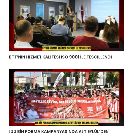
BTT’NİN HİZMET KALİTESİ ISO 9001 İLE TESCİLLENDİ
100 BİN FORMA KAMPANYASINDA ALTIEYLÜL’DEN