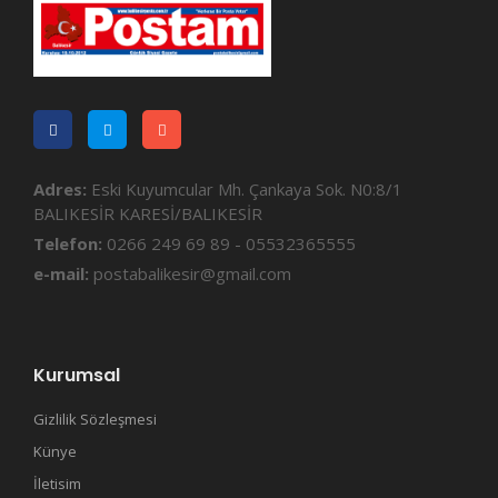
Adres:
Eski Kuyumcular Mh. Çankaya Sok. N0:8/1
BALIKESİR KARESİ/BALIKESİR
Telefon:
0266 249 69 89 - 05532365555
e-mail:
postabalikesir@gmail.com
Kurumsal
Gizlilik Sözleşmesi
Künye
İletisim