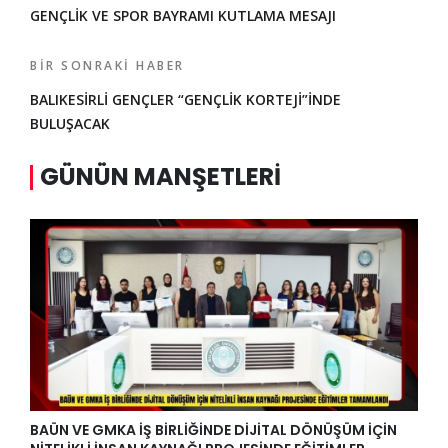
GENÇLİK VE SPOR BAYRAMI KUTLAMA MESAJI
BIR SONRAKI HABER
BALIKESİRLİ GENÇLER “GENÇLİK KORTEJİ”İNDE
BULUŞACAK
GÜNÜN MANŞETLERI
BAÜN VE GMKA İŞ BİRLİĞİNDE DİJİTAL DÖNÜŞÜM İÇİN