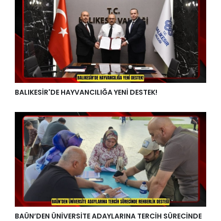
BALIKESİR'DE HAYVANCILIĞA YENİ DESTEK!
BAÜN’DEN ÜNİVERSİTE ADAYLARINA TERCİH SÜRECİNDE