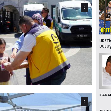
ÜRETİ
BULU
KARAK