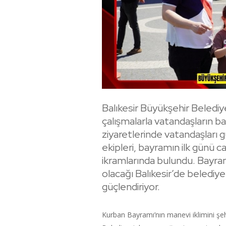
Balıkesir Büyükşehir Belediy
çalışmalarla vatandaşların b
ziyaretlerinde vatandaşları 
ekipleri, bayramın ilk günü c
ikramlarında bulundu. Bayra
olacağı Balıkesir’de belediy
güçlendiriyor.
Kurban Bayramı’nın manevi iklimini şeh