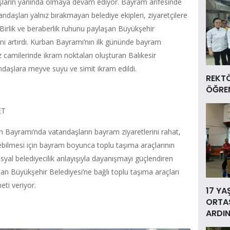
şların yanında olmaya devam ediyor. Bayram arifesinde
andaşları yalnız bırakmayan belediye ekipleri, ziyaretçilere
Birlik ve beraberlik ruhunu paylaşan Büyükşehir
nı artırdı. Kurban Bayramı’nın ilk gününde bayram
camilerinde ikram noktaları oluşturan Balıkesir
ndaşlara meyve suyu ve simit ikram edildi.
REKT
ÖĞREN
ET
n Bayramı’nda vatandaşların bayram ziyaretlerini rahat,
rebilmesi için bayram boyunca toplu taşıma araçlarının
syal belediyecilik anlayışıyla dayanışmayı güçlendiren
an Büyükşehir Belediyesi’ne bağlı toplu taşıma araçları
ti veriyor.
17 YA
ORTAS
ARDIN