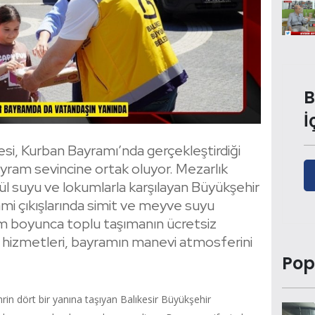
B
İ
esi, Kurban Bayramı’nda gerçekleştirdiği
ayram sevincine ortak oluyor. Mezarlık
gül suyu ve lokumlarla karşılayan Büyükşehir
ami çıkışlarında simit ve meyve suyu
m boyunca toplu taşımanın ücretsiz
e hizmetleri, bayramın manevi atmosferini
Pop
rin dört bir yanına taşıyan Balıkesir Büyükşehir