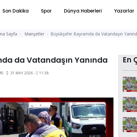
Son Dakika
Spor
Dünya Haberleri
Yazarlar
na Sayfa
Manşetler
Büyükşehir Bayramda da Vatandaşın Yanın
mda da Vatandaşın Yanında
En 
ME:
31 MAY 2026 -
11:38