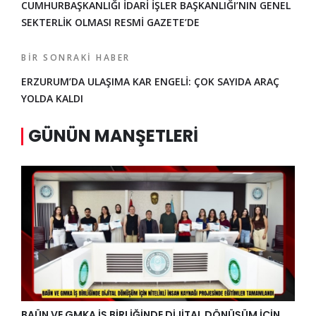
CUMHURBAŞKANLIĞI İDARİ İŞLER BAŞKANLIĞI’NIN GENEL
SEKTERLİK OLMASI RESMİ GAZETE’DE
BIR SONRAKI HABER
ERZURUM’DA ULAŞIMA KAR ENGELİ: ÇOK SAYIDA ARAÇ
YOLDA KALDI
GÜNÜN MANŞETLERI
BAÜN VE GMKA İŞ BİRLİĞİNDE DİJİTAL DÖNÜŞÜM İÇİN