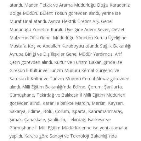
atandı. Maden Tetkik ve Arama Müdürlüğü Doğu Karadeniz
Bölge Müdürü Bülent Tosun görevden alındı, yerine ise
Murat Ünal atandı. Ayrıca Elektrik Üretim A.Ş. Genel
Müdürlüğü Yönetim Kurulu Üyeliğine Adem Sezer, Devlet
Malzeme Ofisi Genel Müdürlüğü Yönetim Kurulu Üyeliğine
Mustafa Koç ve Abdullah Karaboyacı atandı. Sağlık Bakanlığı
Avrupa Birliği ve Dış İlişkiler Genel Müdür Yardımcısı Arif
Çetin görevden alındı. Kültür ve Turizm Bakanlığı’nda ise
Giresun İl Kültür ve Turizm Müdürü Kemal Gürgenci ve
Samsun İl Kültür ve Turizm Müdürü Cemal Almaz görevden
alındı. Milli Eğitim Bakanlığı’nda Edirne, Çorum, Şanlıurfa,
Gümüşhane, Tekirdağ ve Balıkesir İl Milli Eğitim Müdürleri
görevden alındı. Karar ile birlikte Mardin, Mersin, Kayseri,
Sakarya, Edirne, Bolu, Çorum, Isparta, Kahramanmaraş,
Şırnak, Çanakkale, Şanlıurfa, Tekirdağ, Balıkesir ve
Gümüşhane İl Milli Eğitim Müdürlüklerine ise yeni atamalar
yapıldı. Karara göre Sanayi ve Teknoloji Bakanlığı’nda