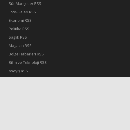
Sür Manşetler RSS
Foto-Galeri RSS
Ekonomi RSS
Politika RSS
Sağlık RSS
Magazin RSS
Bölge Haberleri RSS
Bilim ve Teknoloji RSS
Asayiş RSS
Haber İlanlar RSS
© Copyrights 2020.
Recep Bekdaş