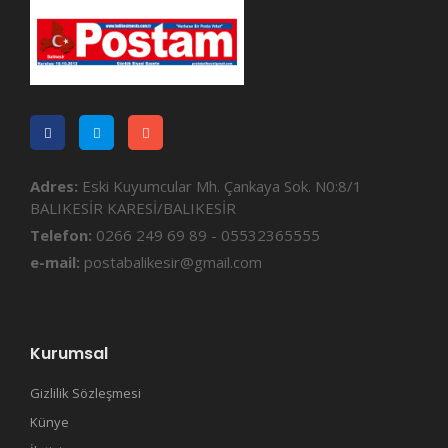
Adres:
Eski Kuyumcular Mh. Çankaya Sok. N0:8/1
BALIKESİR KARESİ/BALIKESİR
Telefon:
0266 249 69 89 - 05532365555
e-mail:
postabalikesir@gmail.com
Kurumsal
Gizlilik Sözleşmesi
Künye