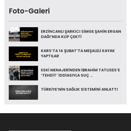
Foto-Galeri
ERZİNCANLI ŞARKICI SİMGE ŞAHİN ERGAN
DAĞI’NDA KLİP ÇEKTİ
KARS’TA 14 ŞUBAT’TA MEŞALELİ KAYAK
YAPTILAR
ESKİ MENAJERİNDEN İBRAHİM TATLISES’E
‘TEHDİT’ İDDİASIYLA SUÇ ...
TÜRKİYE’NİN SAĞLIK SİSTEMİNİ ANLATTI