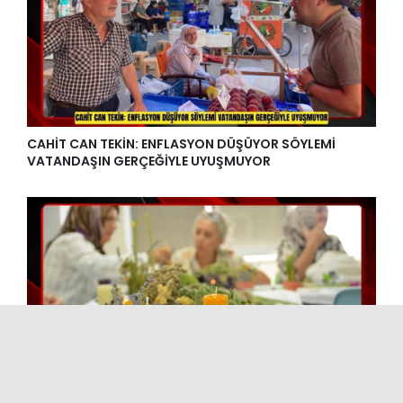
BÜYÜKŞEHİR’DEN SÜRDÜRÜLEBİLİR ENERJİ GELECEĞİNE
GÜÇLÜ ADIM
CAHİT CAN TEKİN: ENFLASYON DÜŞÜYOR SÖYLEMİ
VATANDAŞIN GERÇEĞİYLE UYUŞMUYOR