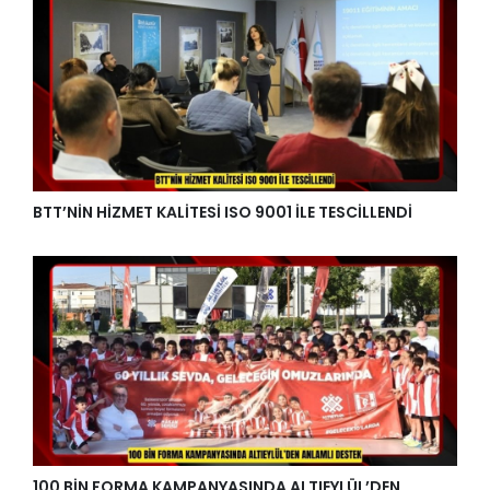
BTT’NİN HİZMET KALİTESİ ISO 9001 İLE TESCİLLENDİ
100 BİN FORMA KAMPANYASINDA ALTIEYLÜL’DEN