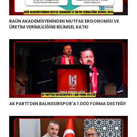
BAÜN AKADEMİSYENİNDEN MUTFAK ERGONOMİSİ VE
ÜRETİM VERİMLİLİĞİNE BİLİMSEL KATKI
AK PARTİ'DEN BALIKESİRSPOR'A 1.000 FORMA DESTEĞİ!