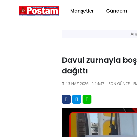
Manşetler
Gündem
An
Davul zurnayla bo
dağıttı
13 HAZ 2026 -
14:47
SON GÜNCELLE