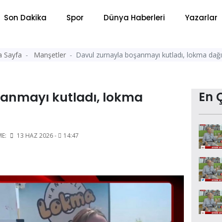
Son Dakika
Spor
Dünya Haberleri
Yazarlar
a Sayfa
Manşetler
Davul zurnayla boşanmayı kutladı, lokma dağ
şanmayı kutladı, lokma
En 
ME:
13 HAZ 2026 -
14:47