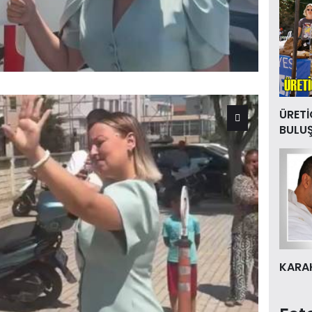
ÜRETİ
BULU
KARAK