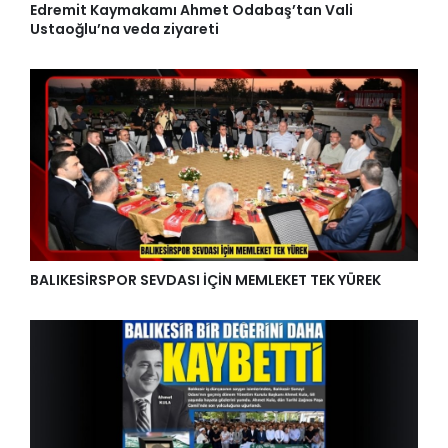
Edremit Kaymakamı Ahmet Odabaş’tan Vali
Ustaoğlu’na veda ziyareti
BALIKESİRSPOR SEVDASI İÇİN MEMLEKET TEK YÜREK