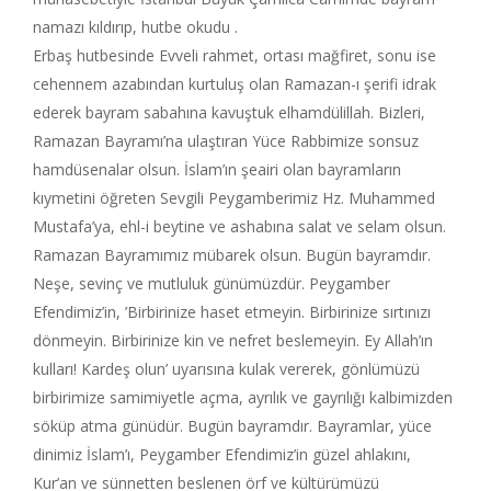
namazı kıldırıp, hutbe okudu .
Erbaş hutbesinde Evveli rahmet, ortası mağfiret, sonu ise
cehennem azabından kurtuluş olan Ramazan-ı şerifi idrak
ederek bayram sabahına kavuştuk elhamdülillah. Bizleri,
Ramazan Bayramı’na ulaştıran Yüce Rabbimize sonsuz
hamdüsenalar olsun. İslam’ın şeairi olan bayramların
kıymetini öğreten Sevgili Peygamberimiz Hz. Muhammed
Mustafa’ya, ehl-i beytine ve ashabına salat ve selam olsun.
Ramazan Bayramımız mübarek olsun. Bugün bayramdır.
Neşe, sevinç ve mutluluk günümüzdür. Peygamber
Efendimiz’in, ’Birbirinize haset etmeyin. Birbirinize sırtınızı
dönmeyin. Birbirinize kin ve nefret beslemeyin. Ey Allah’ın
kulları! Kardeş olun’ uyarısına kulak vererek, gönlümüzü
birbirimize samimiyetle açma, ayrılık ve gayrılığı kalbimizden
söküp atma günüdür. Bugün bayramdır. Bayramlar, yüce
dinimiz İslam’ı, Peygamber Efendimiz’in güzel ahlakını,
Kur’an ve sünnetten beslenen örf ve kültürümüzü