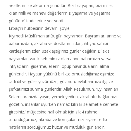
nesillerimize aktarma günüdür. Bizi biz yapan, bizi millet
kılan milli ve manevi değerlerimizi yaşama ve yaşatma
günüdür' ifadelerine yer verdi.
Erbaş’ın hutbesinin devamı şöyle:
Kıymetli Müslümanlar!Bugün bayramdır. Bayramlar, anne ve
babamızdan, akraba ve dostlarımızdan, ihtiyaç sahibi
kardeşlerimizden uzaklaştığımız günler değildir. Bilakis
bayramlar; varlık sebebimiz olan anne babamızın varsa
ihtiyaçlarını giderme, ellerini öpüp hayır dualarını alma
günleridir. Hayatın yükünü birlikte omuzladığımız eşimize
tatlı dil ve güler yüzümüzü; göz nuru evlatlarımıza ilgi ve
şefkatimizi sunma günleridir. Allah Resulü’nün, 'Ey insanlar!
Selamı aranızda yayın, yemek yedirin, akrabalık bağlarınızı
gözetin, insanlar uyurken namaz kılın ki selametle cennete
giresiniz.' müjdesine nail olmak için sıla-i rahme
tutunduğumuz, akraba ve komşularımızı ziyaret edip
hatırlarını sorduğumuz huzur ve mutluluk günleridir.