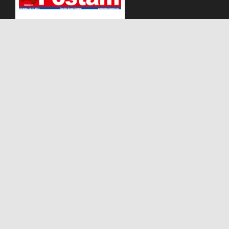
Adres:
Eski Kuyumcular Mh. Çankaya Sok. N0:8/1
BALIKESİR KARESİ/BALIKESİR
Telefon:
0266 249 69 89 - 05532365555
e-mail:
postabalikesir@gmail.com
Kurumsal
Gizlilik Sözleşmesi
Künye
İletisim