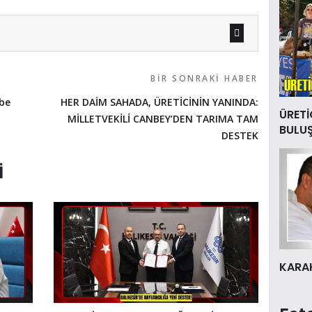
BIR SONRAKI HABER
arbe
HER DAİM SAHADA, ÜRETİCİNİN YANINDA:
ÜRETİ
MİLLETVEKİLİ CANBEY’DEN TARIMA TAM
BULU
DESTEK
I
KARAK