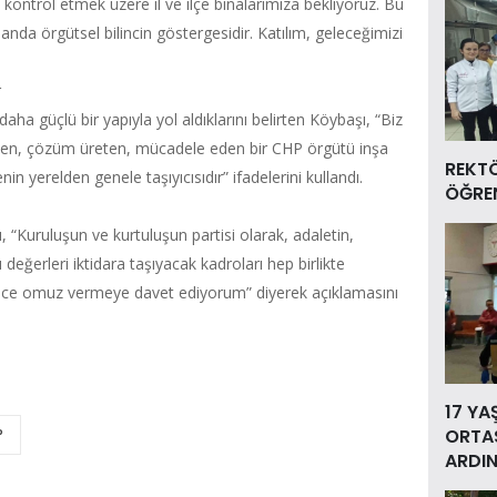
i kontrol etmek üzere il ve ilçe binalarımıza bekliyoruz. Bu
nda örgütsel bilincin göstergesidir. Katılım, geleceğimizi
r
aha güçlü bir yapıyla yol aldıklarını belirten Köybaşı, “Biz
nleyen, çözüm üreten, mücadele eden bir CHP örgütü inşa
REKT
n yerelden genele taşıyıcısıdır” ifadelerini kullandı.
ÖĞREN
 “Kuruluşun ve kurtuluşun partisi olarak, adaletin,
 değerleri iktidara taşıyacak kadroları hep birlikte
rece omuz vermeye davet ediyorum” diyerek açıklamasını
17 YA
ORTAS
P
ARDIN