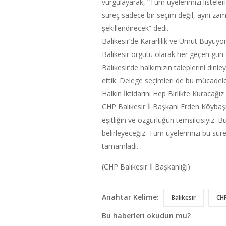
vurgulayarak, “Tüm üyelerimizi listeler
süreç sadece bir seçim değil, aynı zama
şekillendirecek” dedi.
Balıkesir’de Kararlılık ve Umut Büyüyo
Balıkesir örgütü olarak her geçen gün d
Balıkesir’de halkımızın taleplerini di
ettik. Delege seçimleri de bu mücadeleni
Halkın İktidarını Hep Birlikte Kuracağız
CHP Balıkesir İl Başkanı Erden Köybaşı,
eşitliğin ve özgürlüğün temsilcisiyiz. Bu
belirleyeceğiz. Tüm üyelerimizi bu sü
tamamladı.
(CHP Balıkesir İl Başkanlığı)
Anahtar Kelime:
Balıkesir
CH
Bu haberleri okudun mu?