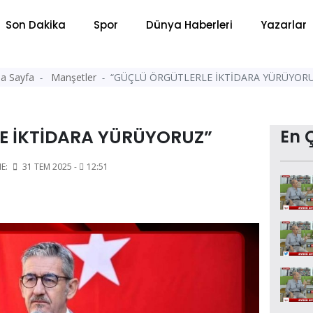
Son Dakika
Spor
Dünya Haberleri
Yazarlar
a Sayfa
Manşetler
“GÜÇLÜ ÖRGÜTLERLE İKTİDARA YÜRÜYORU
E İKTİDARA YÜRÜYORUZ”
En 
E:
31 TEM 2025 -
12:51