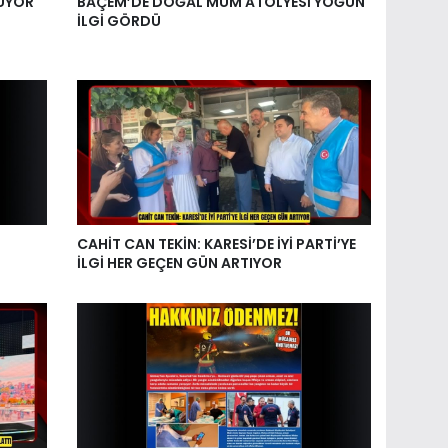
ŞÜYOR
BAÇEM’DE DOĞAL MUM ATÖLYESİ YOĞUN
İLGİ GÖRDÜ
CAHİT CAN TEKİN: KARESİ’DE İYİ PARTİ’YE
İLGİ HER GEÇEN GÜN ARTIYOR