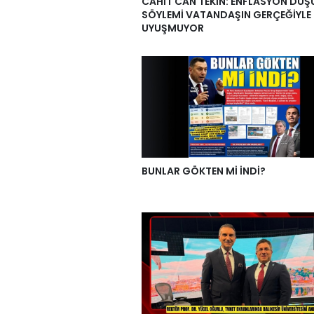
CAHİT CAN TEKİN: ENFLASYON DÜ
SÖYLEMİ VATANDAŞIN GERÇEĞİYLE
UYUŞMUYOR
BUNLAR GÖKTEN Mİ İNDİ?