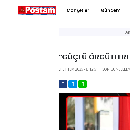
Manşetler
Gündem
An
“GÜÇLÜ ÖRGÜTLERL
31 TEM 2025 -
12:51
SON GÜNCELLEM