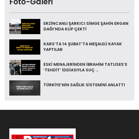
Foto-Galeri
ERZİNCANLI ŞARKICI SİMGE ŞAHİN ERGAN
DAĞI’NDA KLİP ÇEKTİ
KARS’TA 14 ŞUBAT’TA MEŞALELİ KAYAK
YAPTILAR
ESKİ MENAJERİNDEN İBRAHİM TATLISES’E
‘TEHDİT’ İDDİASIYLA SUÇ ...
TÜRKİYE’NİN SAĞLIK SİSTEMİNİ ANLATTI