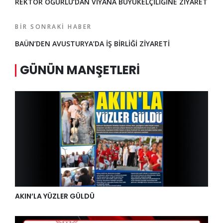
REKTÖR OĞURLU’DAN VİYANA BÜYÜKELÇİLİĞİNE ZİYARET
BIR SONRAKI HABER
BAÜN’DEN AVUSTURYA’DA İŞ BİRLİĞİ ZİYARETİ
GÜNÜN MANŞETLERI
AKIN’LA YÜZLER GÜLDÜ