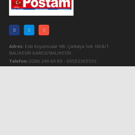
Adres:
Eski Kuyumcular Mh. Çankaya Sok. N0:8/1
BALIKESİR KARESİ/BALIKESİR
Telefon:
0266 249 69 89 - 05532365555
e-mail:
postabalikesir@gmail.com
Kurumsal
Gizlilik Sözleşmesi
Künye
İletisim