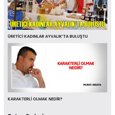
ÜRETİCİ KADINLAR AYVALIK’TA BULUŞTU
KARAKTERLİ OLMAK NEDİR?