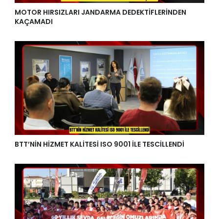
MOTOR HIRSIZLARI JANDARMA DEDEKTİFLERİNDEN
KAÇAMADI
BTT’NİN HİZMET KALİTESİ ISO 9001 İLE TESCİLLENDİ