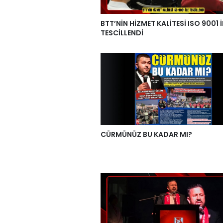
BTT’NİN HİZMET KALİTESİ ISO 9001 İ
TESCİLLENDİ
CÜRMÜNÜZ BU KADAR MI?