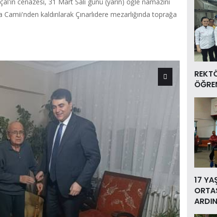
al'ın cenazesi, 31 Mart Salı günü (yarın) öğle namazını
 Camii'nden kaldırılarak Çınarlıdere mezarlığında toprağa
REKT
ÖĞREN
17 YA
ORTAS
ARDIN