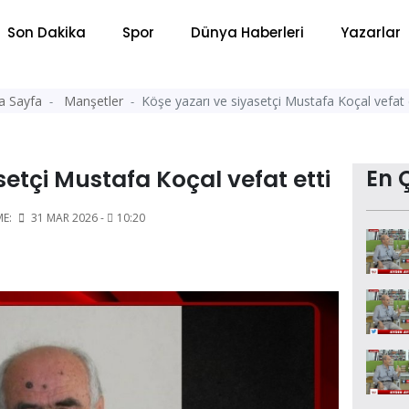
Son Dakika
Spor
Dünya Haberleri
Yazarlar
a Sayfa
Manşetler
Köşe yazarı ve siyasetçi Mustafa Koçal vefat 
setçi Mustafa Koçal vefat etti
En 
ME:
31 MAR 2026 -
10:20