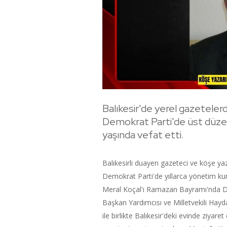
Balıkesir'de yerel gazetelerd
Demokrat Parti'de üst düzey
yaşında vefat etti.
Balıkesirli duayen gazeteci ve köşe yaz
Demokrat Parti'de yıllarca yönetim kur
Meral Koçal'ı Ramazan Bayramı'nda De
Başkan Yardımcısı ve Milletvekili Hayd
ile birlikte Balıkesir'deki evinde ziya