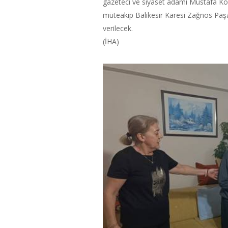
gazeteci ve siyaset adamı Mustafa Koç
müteakip Balıkesir Karesi Zağnos Paşa
verilecek.
(İHA)