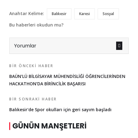
Anahtar Kelime:
Balıkesir
Karesi
Sosyal
Bu haberleri okudun mu?
Yorumlar
BIR ÖNCEKI HABER
BAÜN’LÜ BİLGİSAYAR MÜHENDİSLİĞİ ÖĞRENCİLERİNDEN
HACKATHON’DA BİRİNCİLİK BAŞARISI
BIR SONRAKI HABER
Balıkesir'de Spor okulları için geri sayım başladı
GÜNÜN MANŞETLERI