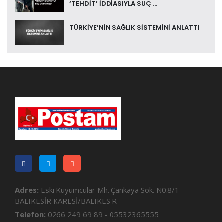
‘TEHDİT’ İDDİASIYLA SUÇ ...
TÜRKİYE’NİN SAĞLIK SİSTEMİNİ ANLATTI
Adres:
Eski Kuyumcular Mh. Çankaya Sok. N0:8/1
BALIKESİR KARESİ/BALIKESİR
Telefon:
0266 249 69 89 - 05532365555