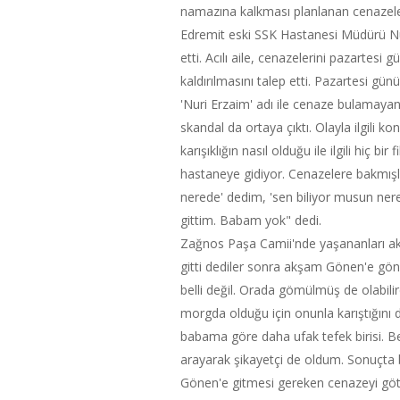
namazına kalkması planlanan cenazeler 
Edremit eski SSK Hastanesi Müdürü Nu
etti. Acılı aile, cenazelerini pazartes
kaldırılmasını talep etti. Pazartesi g
'Nuri Erzaim' adı ile cenaze bulamayan
skandal da ortaya çıktı. Olayla ilgili
karışıklığın nasıl olduğu ile ilgili hiç 
hastaneye gidiyor. Cenazelere bakmışl
nerede' dedim, 'sen biliyor musun ne
gittim. Babam yok" dedi.
Zağnos Paşa Camii'nde yaşananları a
gitti dediler sonra akşam Gönen'e gön
belli değil. Orada gömülmüş de olabili
morgda olduğu için onunla karıştığını 
babama göre daha ufak tefek birisi. Be
arayarak şikayetçi de oldum. Sonuçt
Gönen'e gitmesi gereken cenazeyi götü