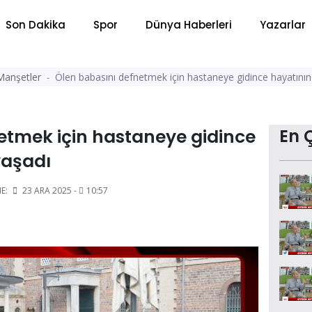
Son Dakika
Spor
Dünya Haberleri
Yazarlar
Manşetler
Ölen babasını defnetmek için hastaneye gidince hayatını
etmek için hastaneye gidince
En 
yaşadı
E:
23 ARA 2025 -
10:57