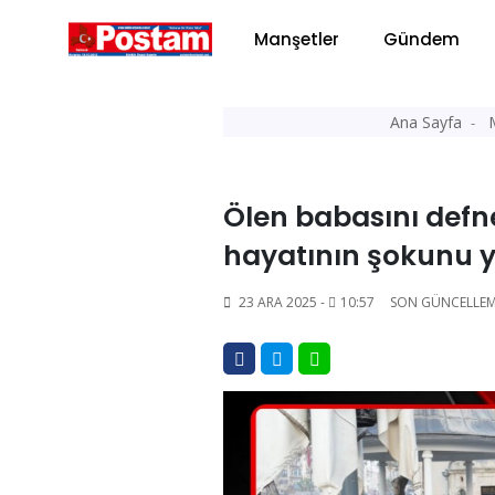
Manşetler
Gündem
Ana Sayfa
Ölen babasını defn
hayatının şokunu 
23 ARA 2025 -
10:57
SON GÜNCELLEM