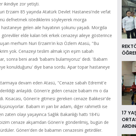
ikindiye zor yetişti.
ri Erzaim 85 yaşında Atatürk Devlet Hastanesi'nde vefat
i günü defnetmek istediklerini söyleyerek morga
ünü hastaneye gelen aile hayatının şokunu yaşadı. Morgda
 görevliler elde kalan tek erkek cenazeyi aileye gösterince
 konuşan merhum Nuri Erzaim'in kızı Özlem Atasü, "Bu
REKT
bir fikrim yok. Cenazeyi teslim almak için eşim sabah
ÖĞREN
ar, sonra beni aradı 'babamı bulamıyoruz' dedi. 'Babam
reye konulduğunu' diye bana sordu. Apar topar hastaneye
ktarmaya devam eden Atasü, "Cenaze sabah Edremit'e
derildiği anlaşıldı. Gönen'e giden cenaze babam mı o da
rdi. Kısacası, Gönen'e gitmesi gereken cenaze Balıkesir'de
düşünüyorlar. Babam iri yarı bir adam, diğer rahmetli ise
17 YA
n zaten olayı yaşayınca Sağlık Bakanlığı hattı 184'ü
ORTAS
a bizim cenaze akşamdan Gönen'e gönderilmiş, bugün de
ARDIN
rdüler. Gönen'den de babamın cenazesini getirdiler.