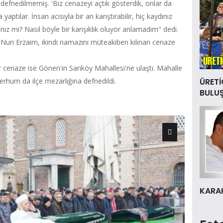
defnedilmemiş. 'Biz cenazeyi açtık gösterdik, onlar da
aptılar. İnsan acısıyla bir an karıştırabilir, hiç kaydınız
nız mı? Nasıl böyle bir karışıklık oluyor anlamadım" dedi.
Nuri Erzaim, ikindi namazını müteakiben kılınan cenaze
er cenaze ise Gönen'in Sarıköy Mahallesi'ne ulaştı. Mahalle
erhum da ilçe mezarlığına defnedildi.
ÜRETİ
BULU
KARAK