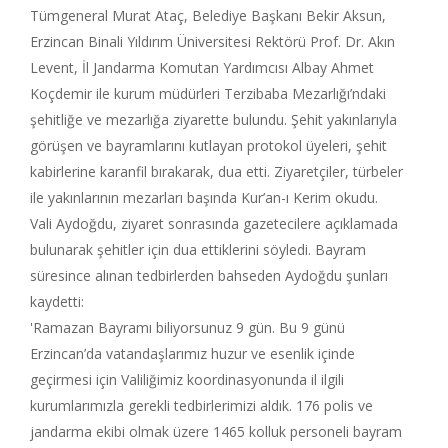
Tümgeneral Murat Ataç, Belediye Başkanı Bekir Aksun,
Erzincan Binali Yıldırım Üniversitesi Rektörü Prof. Dr. Akın
Levent, İl Jandarma Komutan Yardımcısı Albay Ahmet
Koçdemir ile kurum müdürleri Terzibaba Mezarlığı’ndaki
şehitliğe ve mezarlığa ziyarette bulundu. Şehit yakınlarıyla
görüşen ve bayramlarını kutlayan protokol üyeleri, şehit
kabirlerine karanfil bırakarak, dua etti. Ziyaretçiler, türbeler
ile yakınlarının mezarları başında Kur’an-ı Kerim okudu.
Vali Aydoğdu, ziyaret sonrasında gazetecilere açıklamada
bulunarak şehitler için dua ettiklerini söyledi. Bayram
süresince alınan tedbirlerden bahseden Aydoğdu şunları
kaydetti:
'Ramazan Bayramı biliyorsunuz 9 gün. Bu 9 günü
Erzincan’da vatandaşlarımız huzur ve esenlik içinde
geçirmesi için Valiliğimiz koordinasyonunda il ilgili
kurumlarımızla gerekli tedbirlerimizi aldık. 176 polis ve
jandarma ekibi olmak üzere 1465 kolluk personeli bayram