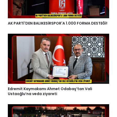
AK PARTİ'DEN BALIKESİRSPOR'A 1.000 FORMA DESTEĞİ!
Edremit Kaymakamı Ahmet Odabaş’tan Vali
Ustaoğlu’na veda ziyareti