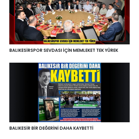
BALIKESİRSPOR SEVDASI İÇİN MEMLEKET TEK YÜREK
BALIKESİR BİR DEĞERİNİ DAHA KAYBETTİ