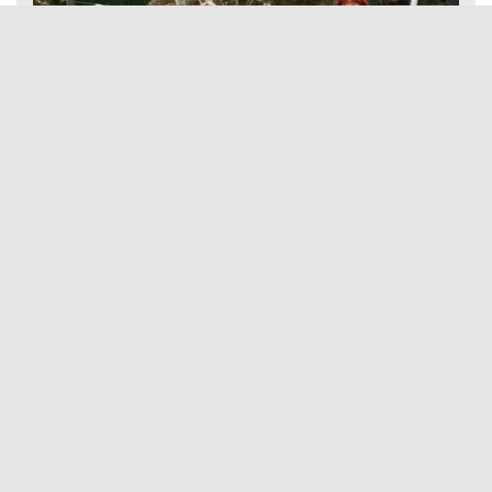
ÜRETİCİ KADINLAR AYVALIK’TA BULUŞTU