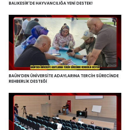
BALIKESİR'DE HAYVANCILIĞA YENİ DESTEK!
BAÜN’DEN ÜNİVERSİTE ADAYLARINA TERCİH SÜRECİNDE
REHBERLİK DESTEĞİ