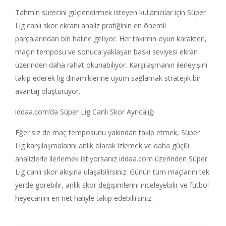
Tahmin sürecini güçlendirmek isteyen kullanıcılar için Süper
Lig canlı skor ekranı analiz pratiğinin en önemli
parçalarından biri haline geliyor. Her takımın oyun karakteri,
maçın temposu ve sonuca yaklaşan baskı seviyesi ekran
üzerinden daha rahat okunabiliyor. Karşılaşmanın ilerleyişini
takip ederek lig dinamiklerine uyum sağlamak stratejik bir
avantaj oluşturuyor.
iddaa.com’da Süper Lig Canlı Skor Ayrıcalığı
Eğer siz de maç temposunu yakından takip etmek, Süper
Lig karşılaşmalarını anlık olarak izlemek ve daha güçlü
analizlerle ilerlemek istiyorsanız iddaa.com üzerinden Süper
Lig canlı skor akışına ulaşabilirsiniz. Günün tüm maçlarını tek
yerde görebilir, anlık skor değişimlerini inceleyebilir ve futbol
heyecanını en net haliyle takip edebilirsiniz.