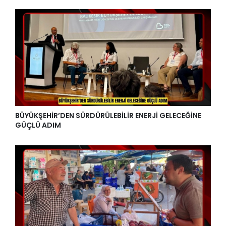
BÜYÜKŞEHİR’DEN SÜRDÜRÜLEBİLİR ENERJİ GELECEĞİNE
GÜÇLÜ ADIM