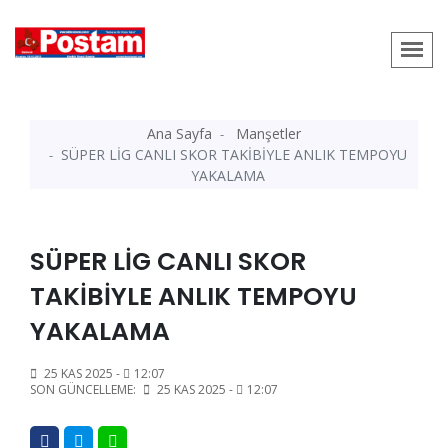
Ana Sayfa
Manşetler
SÜPER LİG CANLI SKOR TAKİBİYLE ANLIK TEMPOYU
YAKALAMA
SÜPER LİG CANLI SKOR
TAKİBİYLE ANLIK TEMPOYU
YAKALAMA
25 KAS 2025 -
12:07
SON GÜNCELLEME:
25 KAS 2025 -
12:07