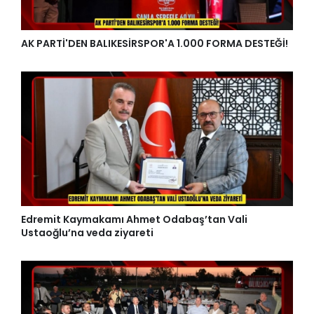
AK PARTİ'DEN BALIKESİRSPOR'A 1.000 FORMA DESTEĞİ!
Edremit Kaymakamı Ahmet Odabaş’tan Vali
Ustaoğlu’na veda ziyareti