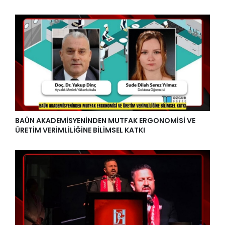
BAÜN AKADEMİSYENİNDEN MUTFAK ERGONOMİSİ VE
ÜRETİM VERİMLİLİĞİNE BİLİMSEL KATKI