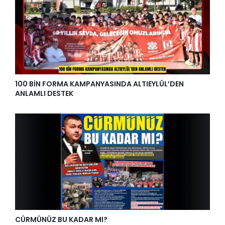
100 BİN FORMA KAMPANYASINDA ALTIEYLÜL’DEN
ANLAMLI DESTEK
CÜRMÜNÜZ BU KADAR MI?