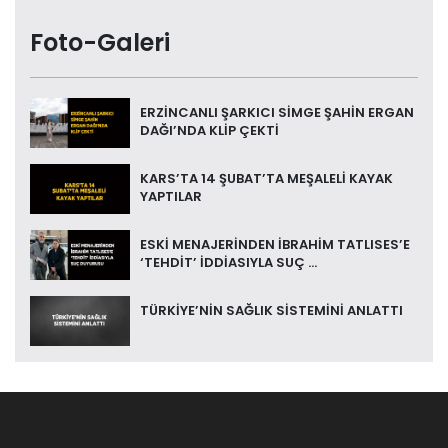
Foto-Galeri
ERZİNCANLI ŞARKICI SİMGE ŞAHİN ERGAN
DAĞI’NDA KLİP ÇEKTİ
KARS’TA 14 ŞUBAT’TA MEŞALELİ KAYAK
YAPTILAR
ESKİ MENAJERİNDEN İBRAHİM TATLISES’E
‘TEHDİT’ İDDİASIYLA SUÇ ...
TÜRKİYE’NİN SAĞLIK SİSTEMİNİ ANLATTI