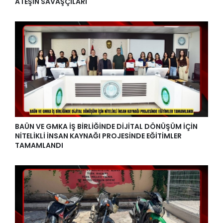
ATEŞİN SAVAŞÇILARI
BAÜN VE GMKA İŞ BİRLİĞİNDE DİJİTAL DÖNÜŞÜM İÇİN
NİTELİKLİ İNSAN KAYNAĞI PROJESİNDE EĞİTİMLER
TAMAMLANDI