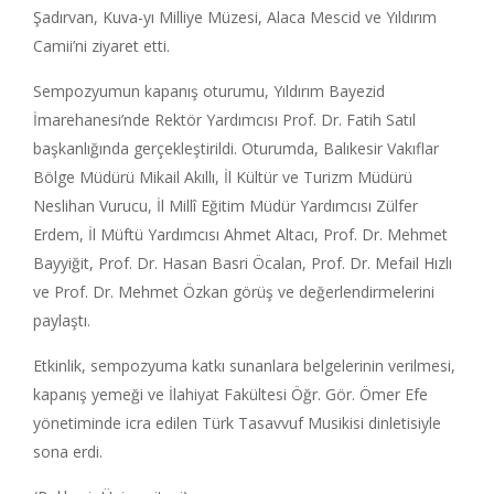
Şadırvan, Kuva-yı Milliye Müzesi, Alaca Mescid ve Yıldırım
Camii’ni ziyaret etti.
Sempozyumun kapanış oturumu, Yıldırım Bayezid
İmarehanesi’nde Rektör Yardımcısı Prof. Dr. Fatih Satıl
başkanlığında gerçekleştirildi. Oturumda, Balıkesir Vakıflar
Bölge Müdürü Mikail Akıllı, İl Kültür ve Turizm Müdürü
Neslihan Vurucu, İl Millî Eğitim Müdür Yardımcısı Zülfer
Erdem, İl Müftü Yardımcısı Ahmet Altacı, Prof. Dr. Mehmet
Bayyiğit, Prof. Dr. Hasan Basri Öcalan, Prof. Dr. Mefail Hızlı
ve Prof. Dr. Mehmet Özkan görüş ve değerlendirmelerini
paylaştı.
Etkinlik, sempozyuma katkı sunanlara belgelerinin verilmesi,
kapanış yemeği ve İlahiyat Fakültesi Öğr. Gör. Ömer Efe
yönetiminde icra edilen Türk Tasavvuf Musikisi dinletisiyle
sona erdi.