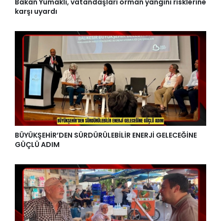
Bakan Yumaklı, vatandaşları orman yangını risklerine
karşı uyardı
BÜYÜKŞEHİR’DEN SÜRDÜRÜLEBİLİR ENERJİ GELECEĞİNE
GÜÇLÜ ADIM